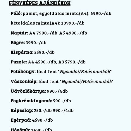
FÉNYKÉPES AJÁNDÉKOK
Póló:
pamut,
egyoldalas minta(A4): 6990.-/db
kétoldalas minta(A4): 10990.-/db
Naptár:
A4 7990.-/db A5 4990.-/db
Bögre:
3990.-/db
Kispárna:
5590.-/db
Puzzle:
A4
4590.-/db, A3 5790.-/db
Fotókönyv:
lásd fent "
Nyomdai/Fotós munkák
"
Vászonkép:
lásd fent "
Nyomdai/Fotós munkák
"
Üdvözlőkártya:
990.-/4db
Fogkrémkinyomó:
590.-/db
Képeslap:
250.-/db 990.-/4db
Egérpad:
4590.-/db
Hógömb:
3490.-/db