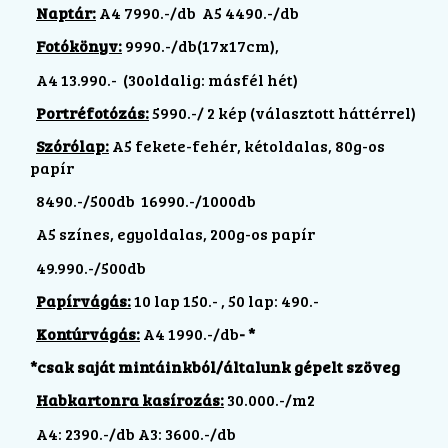
Naptár:
A4 7990.-/db A5 4490.-/db
Fotókönyv:
9990.-/db(17x17cm),
A4 13.990.- (30oldalig: másfél hét)
Portréfotózás:
5990.-/ 2 kép (választott háttérrel)
Szórólap:
A5 fekete-fehér, kétoldalas, 80g-os
papír
8490.-/500db 16990.-/1000db
A5 színes, egyoldalas, 200g-os papír
49.990.-/500db
Papírvágás:
10 lap 150.- , 50 lap: 490.-
Kontúrvágás:
A4 1990.-/db
- *
*csak saját mintáinkból/általunk gépelt szöveg
Habkartonra kasírozás:
30.000.-/m2
A4: 2390.-/db A3: 3600.-/db