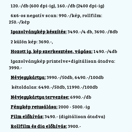
120.-/db (600 dpi-ig), 160.-/db (2400 dpi-ig)
6x6-os negatív scan: 990.-/kép, rollfilm:
250.-/kép
Igazolványkép készítés:
3490.-/4 db, 3690.-/8db
2 külön kép: 3690.-,
Hozott ig. kép szerkesztése, vágása:
1490.-/4db
Igazolványkép printelve+digitálisan átadva:
3990.-
Névjegykártya:
3990.-/50db, 6490.-/100db
kétoldalas: 6490.-/50db, 11990.-/100db
Névjegykártya tervezése:
6990.-/db
Fénykép retusálása:
2000 - 5000.-ig
Film előhívás:
3490.- (digitálisan átadva)
Rollfilm és dia előhívás:
3900.-