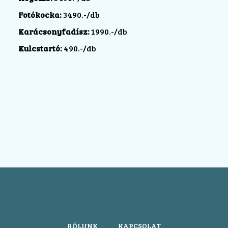
Fotókocka:
3490.-/db
Karácsonyfadísz:
1990.-/db
Kulcstartó:
490.-/db
RÓLUNK
KAPCSOLAT