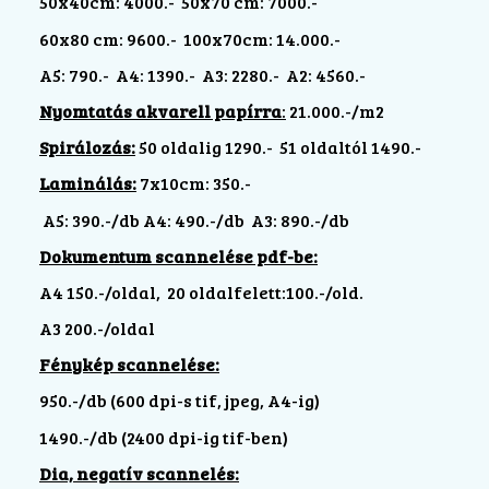
50x40cm: 4000.- 50x70 cm: 7000.-
60x80 cm: 9600.- 100x70cm: 14.000.-
A5: 790.- A4: 1390.- A3: 2280.- A2: 4560.-
Nyomtatás akvarell papírra
:
21.000.-/m2
Spirálozás:
50 oldalig 1290.- 51 oldaltól 1490.-
Laminálás:
7x10cm: 350.-
A5: 390.-/db A4: 490.-/db A3: 890.-/db
Dokumentum scannelése pdf-be:
A4 150.-/oldal, 20 oldalfelett:100.-/old.
A3 200.-/oldal
Fénykép scannelése:
950.-/db
(600 dpi-s tif, jpeg, A4-ig)
1490.-/db (2400 dpi-ig tif-ben)
Dia, negatív scannelés: