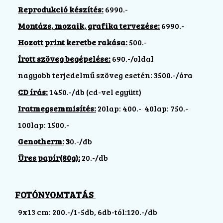
Reprodukció készítés:
6990.-
Montázs, mozaik, grafika tervezése:
6990.-
Hozott print keretbe rakása:
500.-
Írott szöveg begépelése:
690.-/oldal
nagyobb terjedelmű szöveg esetén: 3500.-/óra
CD írás:
1450.-/db (cd-vel együtt)
Iratmegsemmisítés:
20lap: 400.- 40lap: 750.-
100lap: 1500.-
Genotherm:
3
0.-/db
Üres papír(80g):
20.-/db
FOTÓNYOMTATÁS
9x13 cm: 200.-/1-5db, 6db-tól:120.-/db