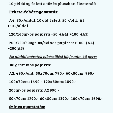
10 példány felett a tűzés pluszban fizetendő
Fekete-fehér nyomtatás:
A4: 80.-/oldal, 10 old.felett: 50.-/old. A3:
150.-/oldal
120/160gr-os papírra +50.-(A4) +100.-(A3)
200/250/300gr-os/színes papírra: +100.-(A4)
+200(A3)
Az alábbi méretek elkészülési ideje min. 40 perc:
80 grammos papírra:
A2: 490.-/old. 50x70cm: 790.- 60x80cm: 990.-
100x70cm: 1490.- 120x80cm: 1890.-
200gr-os papírra: A2 990.-
50x70cm 1290.- 60x80cm 1390.- 100x70cm 1690.-
Színes nyomtatás: