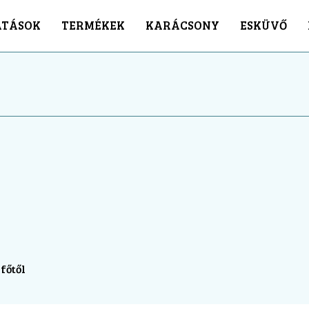
ATÁSOK
TERMÉKEK
KARÁCSONY
ESKÜVŐ
főtől