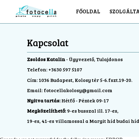
FŐOLDAL
SZOLGÁLT
Kapcsolat
Zsoldos Katalin
- Ügyvezető, Tulajdonos
Telefon: +3630 597 5107
Cím: 1036 Budapest, Kolosy tér 5-6.fszt.19-20.
Email: fotocellakolosy
@
gmail.com
Nyitva tartás:
Hétfő - Péntek 09-17
Megközelíthető:
9-es busszal ill. 17-es,
19-es, 41-es villamossal a Margit híd budai híd