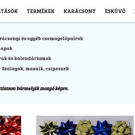
ATÁSOK
TERMÉKEK
KARÁCSONY
ESKÜVŐ
és egyéb csomagolópaírok
pok
alendáriumok
lagok, masnik, csipeszek
ttintson bármelyik mozgó képre.