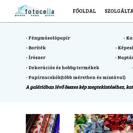
FŐOLDAL
SZOLGÁLT
- Fénymásolópapír - Karácsonyi 
- Boríték - Képesla
- Írószer - Naptárak és k
- Dekorációs és hobby termékek - Sza
- Papírzacskók(több méretben és mintával)
A galériában lévő összes kép megtekintéséhez, ka