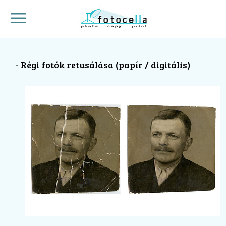
- Régi fotók retusálása (papír / digitális)